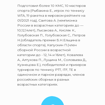
Подготовил более 10 КМС, 10 мастеров
спорта (Рыбакина Е., игрок по теннису
WTA, 19 ракетка в мировом рейтинге на
01/2021 год), Саитова А. (чемпионка
России в возрастных категориях до —
10,12,14лет), Лысакова А., Кисляк К.,
Голубовская П., Голубовская С., Петров
Н.(обладатель премии Б.Н.Ельцина в
области спорта), Капускин П.(член
сборной России в возрастной
категории до - 12, 14 и 16лет), Ковалева
А., Алтухова П., Лущина М., Соловьева Д.,
Кузнецова Е.), победителей и призеров
турниров по теннису РTT, ITF, TE в
одиночном и парном разрядах, членов
российских сборных в разных
возрастных категориях.